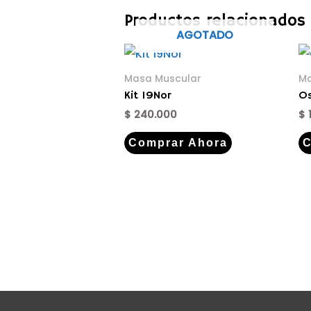
Productos relacionados
AGOTADO
Masa Muscular
Ma
Kit 19Nor
Os
$
240.000
$
Comprar Ahora
C