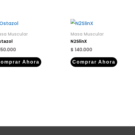
sa Muscular
Masa Muscular
tazol
N2SlinX
150.000
$
140.000
omprar Ahora
Comprar Ahora