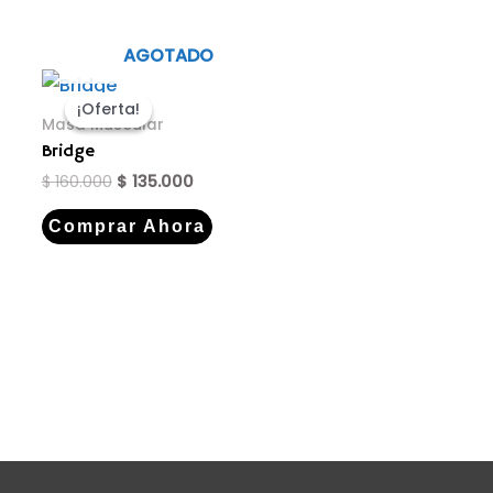
AGOTADO
¡Oferta!
¡Oferta!
Masa Muscular
Bridge
$
160.000
$
135.000
Comprar Ahora