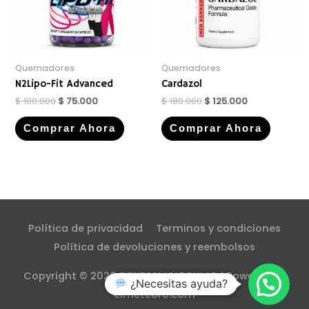
Quemadores
Quemadores
N2Lipo-Fit Advanced
Cardazol
$
100.000
$
75.000
$
180.000
$
125.000
Comprar Ahora
Comprar Ahora
Política de privacidad
Terminos y condiciones
Política de devoluciones y reembolsos
Copyright © 2026
FITNESSMOLECULAR
| Powered by
¿Necesitas ayuda?
elmeteoro.com