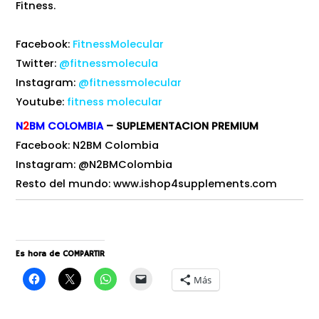
Fitness.
Facebook:
FitnessMolecular
Twitter:
@fitnessmolecula
Instagram:
@fitnessmolecular
Youtube:
fitness molecular
N
2
BM
COLOMBIA
– SUPLEMENTACION PREMIUM
Facebook:
N2BM Colombia
Instagram:
@N2BMColombia
Resto del mundo: www.ishop4supplements.com
Es hora de COMPARTIR
Más