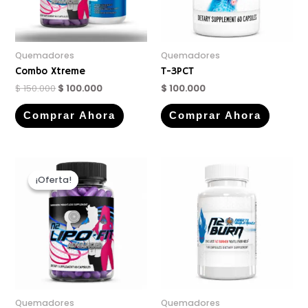
Quemadores
Quemadores
Combo Xtreme
T-3PCT
$
150.000
$
100.000
$
100.000
Comprar Ahora
Comprar Ahora
¡Oferta!
¡Oferta!
Quemadores
Quemadores