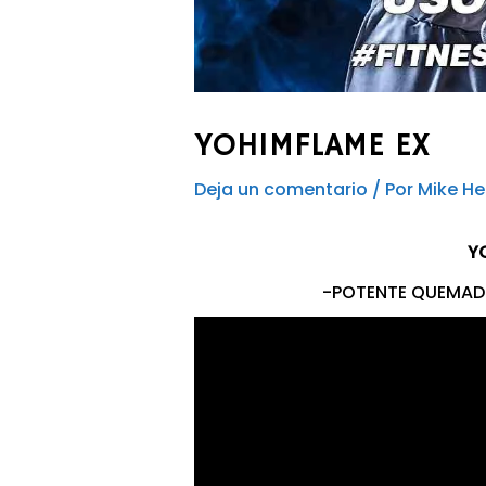
YOHIMFLAME EX
Deja un comentario
/ Por
Mike H
Y
-POTENTE QUEMAD